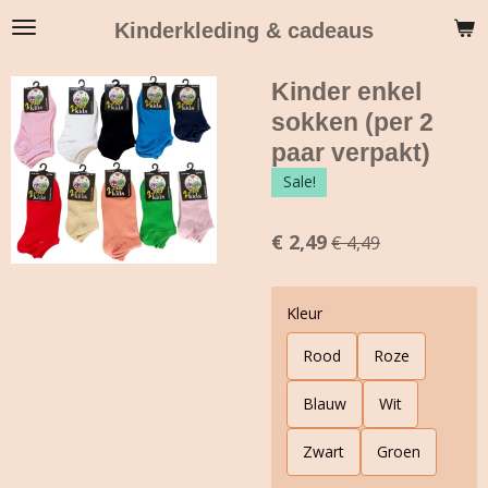
Ga
Kinderkleding & cadeaus
direct
naar
Kinder enkel
de
hoofdinhoud
sokken (per 2
paar verpakt)
Sale!
€ 2,49
€ 4,49
Kleur
Rood
Roze
Blauw
Wit
Zwart
Groen