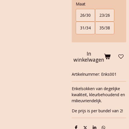
Maat
26/30
23/26
31/34
35/38
In
winkelwagen
Artikelnummer:
Enks001
Enkelsokken van degelijke
kwaliteit, kleurbehoudend en
milieuvriendelijk.
De prijs is per bundel van 2!
D
D
S
D