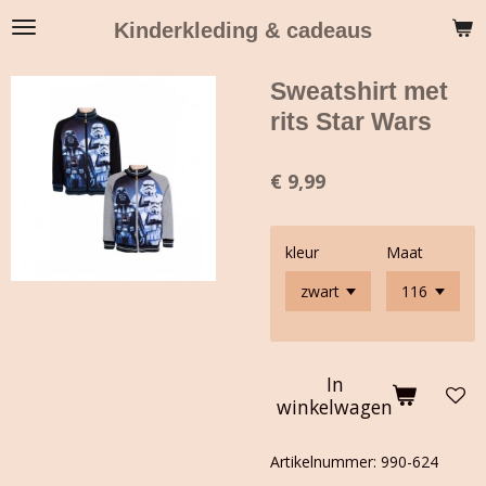
Ga
Kinderkleding & cadeaus
direct
naar
Sweatshirt met
de
hoofdinhoud
rits Star Wars
€ 9,99
kleur
Maat
In
winkelwagen
Artikelnummer:
990-624