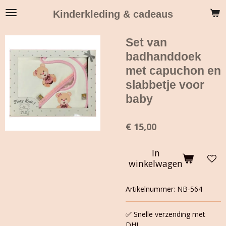
Ga
Kinderkleding & cadeaus
direct
naar
Set van
de
hoofdinhoud
badhanddoek
met capuchon en
slabbetje voor
baby
€ 15,00
In
winkelwagen
Artikelnummer:
NB-564
✅ Snelle verzending met
DHL