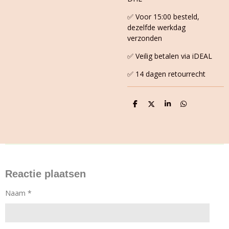
✅ Voor 15:00 besteld,
dezelfde werkdag
verzonden
✅ Veilig betalen via iDEAL
✅ 14 dagen retourrecht
D
D
S
D
e
e
h
e
l
e
a
l
e
l
r
e
n
e
n
Reactie plaatsen
Naam *