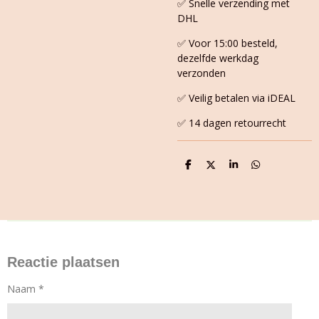
✅ Snelle verzending met
DHL
✅ Voor 15:00 besteld,
dezelfde werkdag
verzonden
✅ Veilig betalen via iDEAL
✅ 14 dagen retourrecht
D
D
S
D
e
e
h
e
l
e
a
l
e
l
r
e
n
e
n
Reactie plaatsen
Naam *