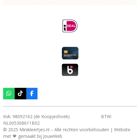
W
T
F
h
i
a
a
k
c
t
T
e
s
o
b
Kvk: 98092162 (de Koopjeshoek) BTW:
A
k
o
NL005308611B02
p
o
© 2025 Minikleertjes.nl – Alle rechten voorbehouden | Website
p
k
met 💗 gemaakt bij JouwWeb