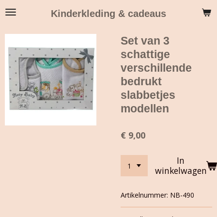
Ga
Kinderkleding & cadeaus
direct
naar
Set van 3
de
hoofdinhoud
schattige
verschillende
bedrukt
slabbetjes
modellen
€ 9,00
In
winkelwagen
Artikelnummer:
NB-490