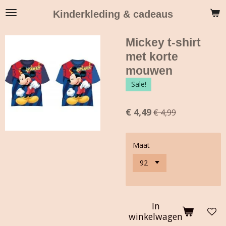
Ga
Kinderkleding & cadeaus
direct
naar
Mickey t-shirt
de
hoofdinhoud
met korte
mouwen
Sale!
€ 4,49
€ 4,99
Maat
In
winkelwagen