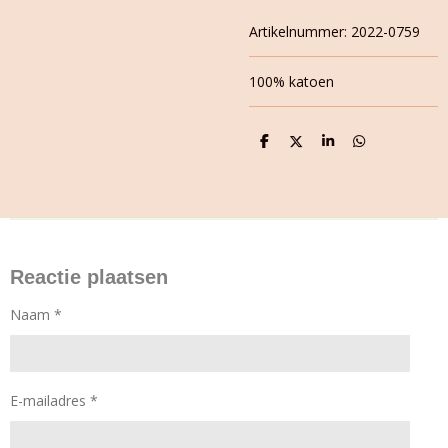
Artikelnummer:
2022-0759
100% katoen
D
D
S
D
e
e
h
e
l
e
a
l
e
l
r
e
n
e
n
Reactie plaatsen
Naam *
E-mailadres *