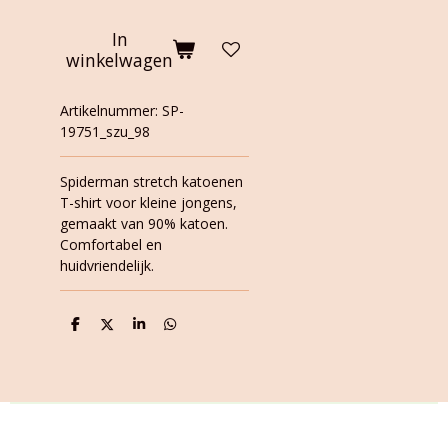
In
winkelwagen
Artikelnummer:
SP-
19751_szu_98
Spiderman stretch katoenen
T-shirt voor kleine jongens,
gemaakt van 90% katoen.
Comfortabel en
huidvriendelijk.
D
D
S
D
e
e
h
e
l
e
a
l
e
l
r
e
n
e
n