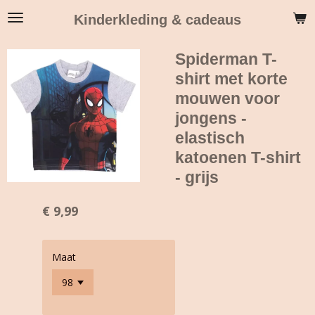
Ga
Kinderkleding & cadeaus
direct
naar
Spiderman T-
de
hoofdinhoud
shirt met korte
mouwen voor
jongens -
elastisch
katoenen T-shirt
- grijs
€ 9,99
Maat