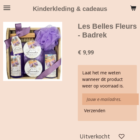
Ga
Kinderkleding & cadeaus
direct
naar
Les Belles Fleurs
de
hoofdinhoud
- Badrek
€ 9,99
Laat het me weten
wanneer dit product
weer op voorraad is.
Verzenden
Uitverkocht