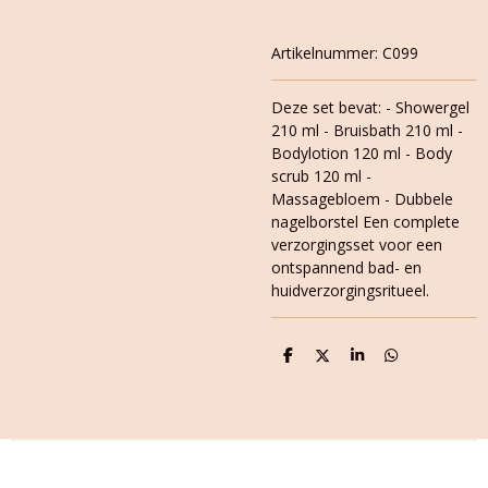
Artikelnummer:
C099
Deze set bevat: - Showergel
210 ml - Bruisbath 210 ml -
Bodylotion 120 ml - Body
scrub 120 ml -
Massagebloem - Dubbele
nagelborstel Een complete
verzorgingsset voor een
ontspannend bad- en
huidverzorgingsritueel.
D
D
S
D
e
e
h
e
l
e
a
l
e
l
r
e
n
e
n