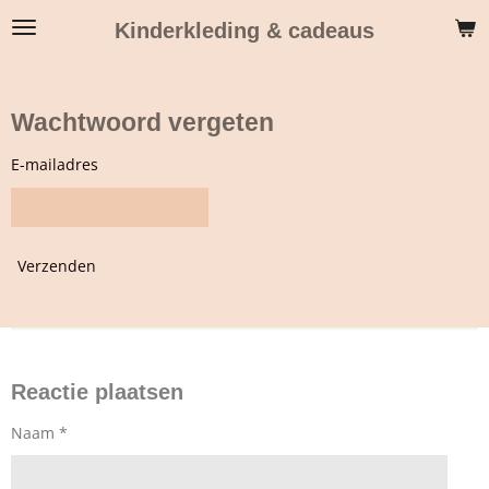
Ga
Kinderkleding & cadeaus
direct
naar
de
hoofdinhoud
Wachtwoord vergeten
E-mailadres
Verzenden
Reactie plaatsen
Naam *